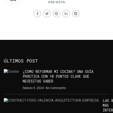
VER NOTA
LAS 8 MARCAS
MÁS
INTERESANTES
DE FORO
CONTRACT
SEGÚN ZAVAN
STUDIO
RO
NTRACT,
quitectura
ÚLTIMOS POST
empresa,
LENCIA
¿COMO REFORMAR MI COCINA? UNA GUÍA
PRÁCTICA CON 10 PUNTOS CLAVE QUE
NECESITAS SABER
febrero 9, 2024
No Comments
LAS 8
MÁS
INTER