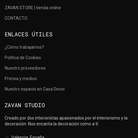
LAS 8 MARCAS
ZAVAN STORE | tienda online
MÁS
INTERESANTES
CONTACTO
DE FORO
CONTRACT
ENLACES ÚTILES
SEGÚN ZAVAN
STUDIO
¿Cómo trabajamos?
RO
Política de Cookies
NTRACT,
Nuestro proveedores
quitectura
empresa,
Prensa y medios
LENCIA
Nuestro espacio en Casa Decor
ZAVAN STUDIO
Creado por dos interioristas apasionados por el interiorismo y la
decoración. Nos encanta la decoración como a tí.
Valencia, España