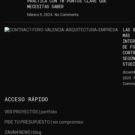
PRÁCTICA CON 10 PUNTOS CLAVE QUE
NECESITAS SABER
febrero 9, 2024
No Comments
LAS 8
MÁS
INTER
DE F
CONT
SEGÚN
STUD
diciemb
2023
Comme
ACCESO RÁPIDO
VER PROYECTOS | portfolio
PIDE TU PRESUPUESTO | sin compromiso
ZAVAN NEWS | blog