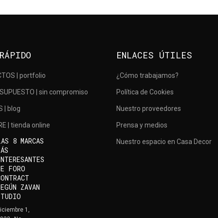
RÁPIDO
ENLACES ÚTILES
OS | portfolio
¿Cómo trabajamos?
SUPUESTO | sin compromiso
Política de Cookies
| blog
Nuestro proveedores
 | tienda online
Prensa y medios
LAS 8 MARCAS
Nuestro espacio en Casa Decor
MÁS
INTERESANTES
DE FORO
CONTRACT
SEGÚN ZAVAN
STUDIO
iciembre 1,