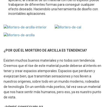
LAS 8 MARCAS
trabajarse de diferentes formas para conseguir cualquier
MÁS
efecto deseado. Haciendolo una herramienta de diseño con
INTERESANTES
incontables aplicaciones.
DE FORO
CONTRACT
SEGÚN ZAVAN
STUDIO
RO
NTRACT,
¿POR QUÉ EL MORTERO DE ARCILLA ES TENDENCIA?
quitectura
empresa,
Existen muchos buenos materiales y no todos son tendencia.
LENCIA
Creemos que el rise de este material puede deberse al interés en
tener y crear espacios atemporales. Espacios que perduren y
evejezcan bien, que transmitan sensaciones y nos lleven a
nuestros origenes, sobre todo en un mundo moderno, rodeados
de tecnología. En un sentido más poetico, tal vez sea un material
que nos hace sentir más humanos, pero eso, ya es nuestro punto
de vista.