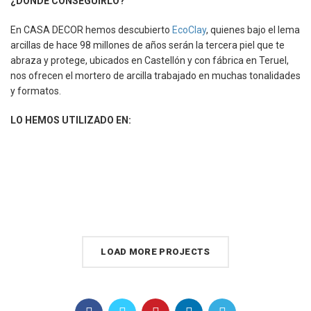
¿DÓNDE CONSEGUIRLO?
En CASA DECOR hemos descubierto
EcoClay
, quienes bajo el lema
arcillas de hace 98 millones de años serán la tercera piel que te
abraza y protege, ubicados en Castellón y con fábrica en Teruel,
nos ofrecen el mortero de arcilla trabajado en muchas tonalidades
y formatos.
LO HEMOS UTILIZADO EN:
CLÁSICO
COMERCIALES
CULLERA
EXTERIORES
INDUSTRIAL
MEDITERRÁNEO
MODERNO
NÓRDICO
RESIDENCIAL
VALENCIA
CULLERA
MEDITERRÁNEO
RESIDENCIAL
PROYECTO DEL AÑO 2022
ATICO NATURAL
MEDITERRÁNEO
RESIDENCIAL
FUERTES ACEVEDO
LOAD MORE PROJECTS