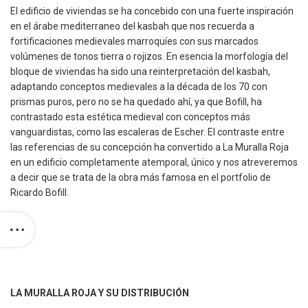
LAS 8 MARCAS
El edificio de viviendas se ha concebido con una fuerte inspiración
MÁS
en el árabe mediterraneo del kasbah que nos recuerda a
INTERESANTES
fortificaciones medievales marroquíes con sus marcados
DE FORO
volúmenes de tonos tierra o rojizos. En esencia la morfología del
CONTRACT
bloque de viviendas ha sido una reinterpretación del kasbah,
SEGÚN ZAVAN
adaptando conceptos medievales a la década de los 70 con
STUDIO
prismas puros, pero no se ha quedado ahí, ya que Bofill, ha
contrastado esta estética medieval con conceptos más
RO
vanguardistas, como las escaleras de Escher. El contraste entre
NTRACT,
las referencias de su concepción ha convertido a La Muralla Roja
quitectura
en un edificio completamente atemporal, único y nos atreveremos
empresa,
a decir que se trata de la obra más famosa en el portfolio de
LENCIA
Ricardo Bofill.
LA MURALLA ROJA Y SU DISTRIBUCIÓN