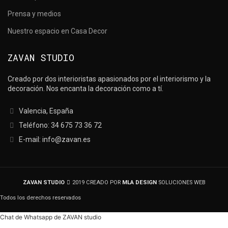
LAS 8 MARCAS
Prensa y medios
MÁS
INTERESANTES
Nuestro espacio en Casa Decor
DE FORO
CONTRACT
ZAVAN STUDIO
SEGÚN ZAVAN
STUDIO
Creado por dos interioristas apasionados por el interiorismo y la
decoración. Nos encanta la decoración como a tí.
RO
NTRACT,
Valencia, España
quitectura
empresa,
Teléfono: 34 675 73 36 72
LENCIA
E-mail: info@zavan.es
ZAVAN STUDIO
2019 CREADO POR
MLA DESIGN
SOLUCIONES WEB
Todos los derechos reservados
Chat de Whatsapp de ZAVAN studio